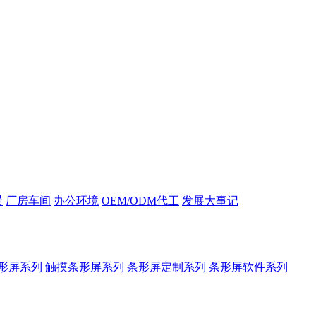
景
厂房车间
办公环境
OEM/ODM代工
发展大事记
形屏系列
触摸条形屏系列
条形屏定制系列
条形屏软件系列