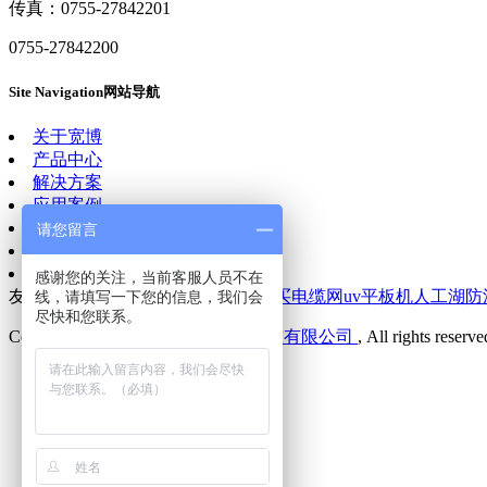
传真：0755-27842201
0755-27842200
Site Navigation
网站导航
关于宽博
产品中心
解决方案
应用案例
客户服务
请您留言
新闻资讯
联系我们
感谢您的关注，当前客服人员不在
友情连接：
深圳网站维护
智慧校园
买电缆网
uv平板机
人工湖防
线，请填写一下您的信息，我们会
尽快和您联系。
Copyright © 2007-
2026
深圳宽博科技有限公司
, All rights reserv