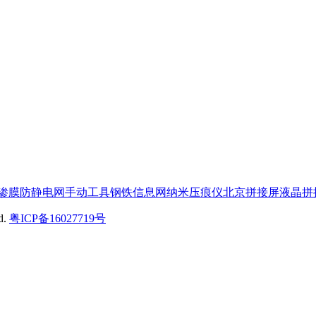
渗膜
防静电网
手动工具
钢铁信息网
纳米压痕仪
北京拼接屏
液晶拼
ed.
粤ICP备16027719号