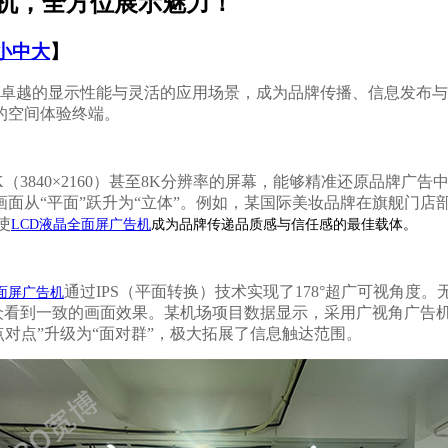
告机，全方位展示魅力！
小
中
大
】
卓越的显示性能与灵活的应用场景，成为品牌传播、信息发布与
的空间体验终端。
K（3840×2160）甚至8K分辨率的屏幕，能够精准还原品牌
面从“平面”跃升为“立体”。例如，某国际美妆品牌在旗舰门店
使
LCD液晶全面屏广告机
成为品牌传递品质感与信任感的最佳载体。
通过
IPS（平面转换）技术实现了178°超广可视角
全面屏广告机
众看到一致的画面效果。某机场项目数据显示，采用广视角广告
点对点”升级为“面对群”，极大拓展了信息触达范围。