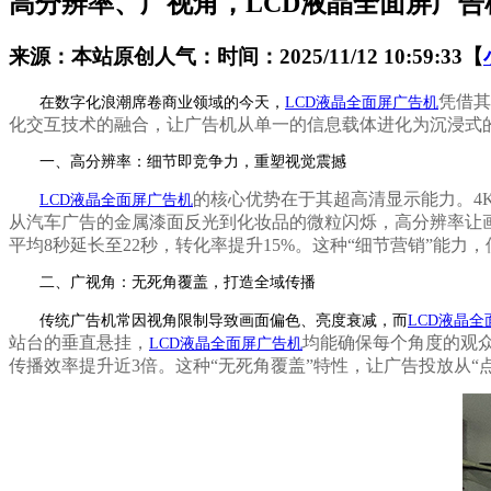
高分辨率、广视角，LCD液晶全面屏广
来源：本站原创
人气：
时间：2025/11/12 10:59:33
【
凭借其
在数字化浪潮席卷商业领域的今天，
LCD液晶全面屏广告机
化交互技术的融合，让广告机从单一的信息载体进化为沉浸式
一、高分辨率：细节即竞争力，重塑视觉震撼
的核心优势在于其超高清显示能力。
4
LCD液晶全面屏广告机
从汽车广告的金属漆面反光到化妆品的微粒闪烁，高分辨率让画
平均
8秒延长至22秒，转化率提升15%。这种“细节营销”能力，
二、广视角：无死角覆盖，打造全域传播
传统广告机常因视角限制导致画面偏色、亮度衰减，而
LCD液晶
站台的垂直悬挂，
均能确保每个角度的观
LCD液晶全面屏广告机
传播效率提升近3倍。这种“无死角覆盖”特性，让广告投放从“