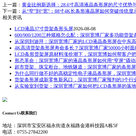
上一篇：
黄金比例新选择：28.6寸高清液晶条形屏的尺寸优势
下一篇：
从“窄”到“宽”：88寸4K长条形液晶屏如何突破传统
相关资讯
LCD液晶37寸货架条形头屏
2026-08-08
600/900/1200三种规格怎么配：深圳宽博厂家多功能货
从深圳到迪拜：深圳宽博厂家的LCD液晶条形屏在中东
4K高清货架条形屏寿命多长？深圳宽博厂家50000小时
LCD条形货架屏原材料涨价潮下，深圳宽博如何帮客户
形态革命：深圳宽博厂家的液晶条形屏如何用“窄屏”撬
超市货架、珠宝柜台、地铁隧道：深圳宽博厂家的条形屏
为什么同行做不好的高稳定性电子液晶条形屏，深圳宽博
货架条形屏成新零售新风口，深圳宽博厂家预判的3个行
从实验室到货架：深圳宽博厂家如何把LCD条形屏的落
Contact Us
联系我们
地址：深圳市宝安区福永街道永福路金港科技园A栋5F
电话：0755-27842200